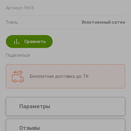
Картины 20х20 см
Артикул:
9613
Картины 20х25 см
Ткань
Уплотненный сатен
Картины 25х25 см
Сравнить
Картины 30х30 см
Поделиться
Картины 25х45 см
Картины 35х35 см
Бесплатная доставка до ТК
Картины 30х40 см
Картины 35х45 см
Параметры
Картины 30х50 см
Картины 25х65 см
Отзывы