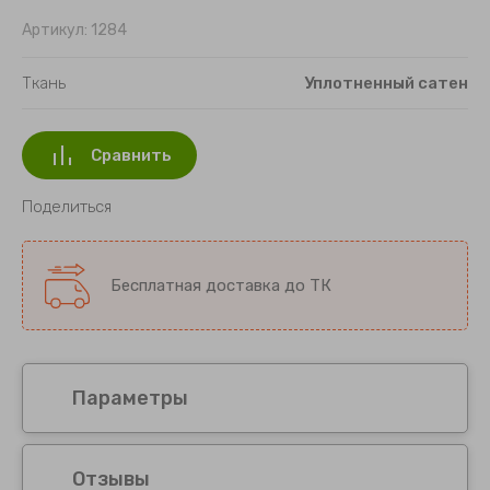
Картины 20х20 см
Артикул:
1284
Картины 20х25 см
Ткань
Уплотненный сатен
Картины 25х25 см
Сравнить
Картины 30х30 см
Поделиться
Картины 25х45 см
Картины 35х35 см
Бесплатная доставка до ТК
Картины 30х40 см
Картины 35х45 см
Параметры
Картины 30х50 см
Картины 25х65 см
Отзывы