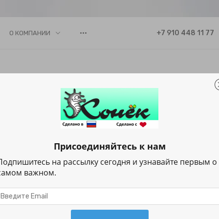
•••
+7 910 448 11 77
О КОМПАНИИ
Каталог
ани
Присоединяйтесь к нам
Подпишитесь на рассылку сегодня и узнавайте первым о
ок на ткани
самом важном.
Узнать цену