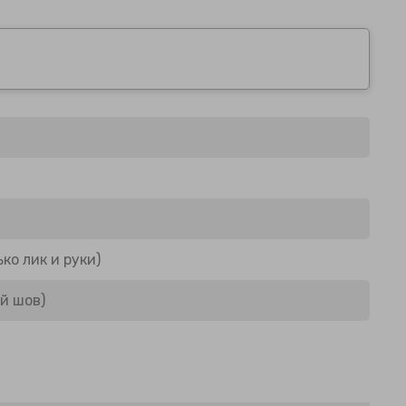
ко лик и руки)
й шов)