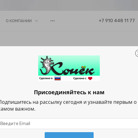
•••
+7 910 448 11 77
О КОМПАНИИ
Каталог
нок на ткани
Присоединяйтесь к нам
Подпишитесь на рассылку сегодня и узнавайте первым о
Комельский (рисунок на 
самом важном.
Узнать цену