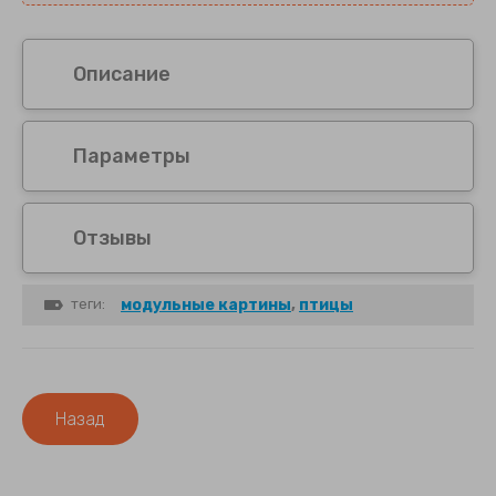
Картины 40х40 см
Описание
Картины 45х60 см
Рушники 35х60 см
Параметры
Отзывы
теги:
модульные картины
,
птицы
Назад